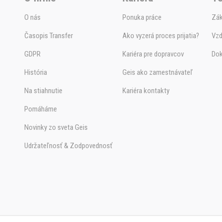
O nás
Ponuka práce
Zák
Časopis Transfer
Ako vyzerá proces prijatia?
Vzd
GDPR
Kariéra pre dopravcov
Do
História
Geis ako zamestnávateľ
Na stiahnutie
Kariéra kontakty
Pomáháme
Novinky zo sveta Geis
Udržateľnosť & Zodpovednosť