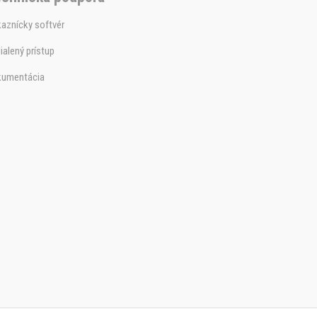
aznícky softvér
ialený prístup
kumentácia