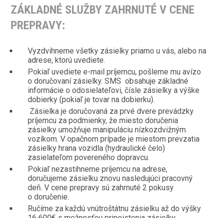
ZÁKLADNÉ SLUŽBY ZAHRNUTÉ V CENE
PREPRAVY:
Vyzdvihneme všetky zásielky priamo u vás, alebo na
adrese, ktorú uvediete.
Pokiaľ uvediete e-mail príjemcu, pošleme mu avízo
o doručovaní zásielky. SMS obsahuje základné
informácie o odosielateľovi, čísle zásielky a výške
dobierky (pokiaľ je tovar na dobierku).
Zásielka je doručovaná za prvé dvere prevádzky
príjemcu za podmienky, že miesto doručenia
zásielky umožňuje manipuláciu nízkozdvižným
vozíkom. V opačnom prípade je miestom prevzatia
zásielky hrana vozidla (hydraulické čelo)
zasielateľom povereného dopravcu.
Pokiaľ nezastihneme príjemcu na adrese,
doručujeme zásielku znovu nasledujúci pracovný
deň. V cene prepravy sú zahrnuté 2 pokusy
o doručenie.
Ručíme za každú vnútroštátnu zásielku až do výšky
16 600€ s možnosťou pripoistenia zásielky.