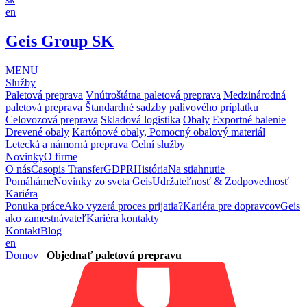
en
Geis Group SK
MENU
Služby
Paletová preprava
Vnútroštátna paletová preprava
Medzinárodná
paletová preprava
Štandardné sadzby palivového príplatku
Celovozová preprava
Skladová logistika
Obaly
Exportné balenie
Drevené obaly
Kartónové obaly, Pomocný obalový materiál
Letecká a námorná preprava
Celní služby
Novinky
O firme
O nás
Časopis Transfer
GDPR
História
Na stiahnutie
Pomáháme
Novinky zo sveta Geis
Udržateľnosť & Zodpovednosť
Kariéra
Ponuka práce
Ako vyzerá proces prijatia?
Kariéra pre dopravcov
Geis
ako zamestnávateľ
Kariéra kontakty
Kontakt
Blog
en
Domov
Objednať paletovú prepravu