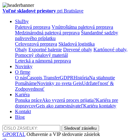
Voľné skladové priestory
pri Bratislave
Služby
Paletová preprava
Vnútroštátna paletová preprava
Medzinárodná paletová preprava
Štandardné sadzby
palivového príplatku
Celovozová preprava
Skladová logistika
Obaly
Exportné balenie
Drevené obaly
Kartónové obaly,
Pomocný obalový materiál
Letecká a námorná preprava
Novinky
O firme
O nás
Časopis Transfer
GDPR
História
Na stiahnutie
Pomáháme
Novinky zo sveta Geis
Udržateľnosť &
Zodpovednosť
Kariéra
Ponuka práce
Ako vyzerá proces prijatia?
Kariéra pre
dopravcov
Geis ako zamestnávateľ
Kariéra kontakty
Kontakt
Blog
GPORTAL
Odbavenie a VIP sledovanie zásielok
sk