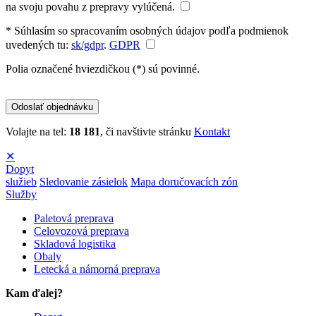
na svoju povahu z prepravy vylúčená.
* Súhlasím so spracovaním osobných údajov podľa podmienok
uvedených tu:
sk/gdpr
.
GDPR
Polia označené hviezdičkou (*) sú povinné.
Volajte na tel:
18 181
, či navštivte stránku
Kontakt
✕
Dopyt
služieb
Sledovanie zásielok
Mapa doručovacích zón
Služby
Paletová preprava
Celovozová preprava
Skladová logistika
Obaly
Letecká a námorná preprava
Kam ďalej?