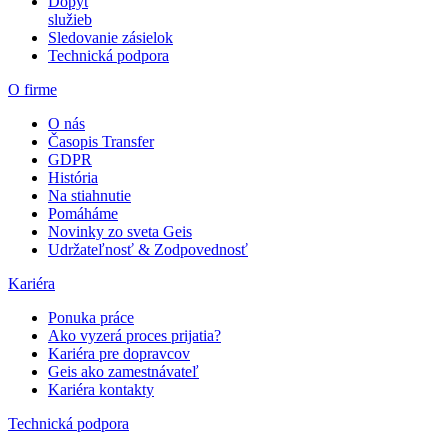
Dopyt
služieb
Sledovanie zásielok
Technická podpora
O firme
O nás
Časopis Transfer
GDPR
História
Na stiahnutie
Pomáháme
Novinky zo sveta Geis
Udržateľnosť & Zodpovednosť
Kariéra
Ponuka práce
Ako vyzerá proces prijatia?
Kariéra pre dopravcov
Geis ako zamestnávateľ
Kariéra kontakty
Technická podpora