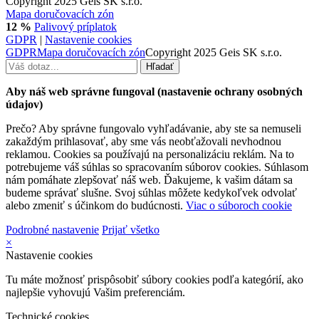
Copyright 2025 Geis SK s.r.o.
Mapa doručovacích zón
12 %
Palivový príplatok
GDPR
|
Nastavenie cookies
GDPR
Mapa doručovacích zón
Copyright 2025 Geis SK s.r.o.
Aby náš web správne fungoval (nastavenie ochrany osobných
údajov)
Prečo? Aby správne fungovalo vyhľadávanie, aby ste sa nemuseli
zakaždým prihlasovať, aby sme vás neobťažovali nevhodnou
reklamou. Cookies sa používajú na personalizáciu reklám. Na to
potrebujeme váš súhlas so spracovaním súborov cookies. Súhlasom
nám pomáhate zlepšovať náš web. Ďakujeme, k vašim dátam sa
budeme správať slušne. Svoj súhlas môžete kedykoľvek odvolať
alebo zmeniť s účinkom do budúcnosti.
Viac o súboroch cookie
Podrobné nastavenie
Prijať všetko
×
Nastavenie cookies
Tu máte možnosť prispôsobiť súbory cookies podľa kategórií, ako
najlepšie vyhovujú Vašim preferenciám.
Technické cookies