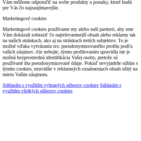
Vám môžeme odporučiť na webe produkty a ponuky, ktoré budú
pre Vás čo najzaujímavejšie.
Marketingové cookies
Marketingové cookies používame my alebo naši partneri, aby sme
Vám dokázali zobraziť čo najrelevantnejší obsah alebo reklamy tak
na našich stránkach, ako aj na stránkach tretích subjektov. To je
možné vďaka vytváraniu tzv. pseudonymizovaného profilu podľa
vašich záujmov. Ale nebojte, týmto profilovaním spravidla nie je
možná bezprostredná identifikácia Vašej osoby, pretože sú
používané iba pseudonymizované údaje. Pokiaľ nevyjadríte súhlas s
týmito cookies, neuvidíte v reklamných oznámeniach obsah ušitý na
mieru Vašim záujmom.
Súhlasím s využitím vybraných súborov cookies
Súhlasím s
využitím všetkých súborov cookies