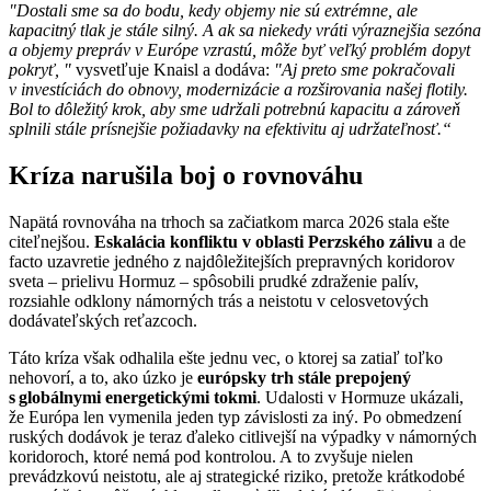
"Dostali sme sa do bodu, kedy objemy nie sú extrémne, ale
kapacitný tlak je stále silný. A ak sa niekedy vráti výraznejšia sezóna
a objemy prepráv v Európe vzrastú, môže byť veľký problém dopyt
pokryť, "
vysvetľuje Knaisl a dodáva:
"Aj preto sme pokračovali
v investíciách do obnovy, modernizácie a rozširovania našej flotily.
Bol to dôležitý krok, aby sme udržali potrebnú kapacitu a zároveň
splnili stále prísnejšie požiadavky na efektivitu aj udržateľnosť.“
Kríza narušila boj o rovnováhu
Napätá rovnováha na trhoch sa začiatkom marca 2026 stala ešte
citeľnejšou.
Eskalácia konfliktu v oblasti Perzského zálivu
a de
facto uzavretie jedného z najdôležitejších prepravných koridorov
sveta – prielivu Hormuz – spôsobili prudké zdraženie palív,
rozsiahle odklony námorných trás a neistotu v celosvetových
dodávateľských reťazcoch.
Táto kríza však odhalila ešte jednu vec, o ktorej sa zatiaľ toľko
nehovorí, a to, ako úzko je
európsky trh stále prepojený
s globálnymi energetickými tokmi
. Udalosti v Hormuze ukázali,
že Európa len vymenila jeden typ závislosti za iný. Po obmedzení
ruských dodávok je teraz ďaleko citlivejší na výpadky v námorných
koridoroch, ktoré nemá pod kontrolou. A to zvyšuje nielen
prevádzkovú neistotu, ale aj strategické riziko, pretože krátkodobé