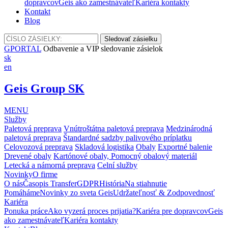
dopravcov
Geis ako zamestnávateľ
Kariéra kontakty
Kontakt
Blog
GPORTAL
Odbavenie a VIP sledovanie zásielok
sk
en
Geis Group SK
MENU
Služby
Paletová preprava
Vnútroštátna paletová preprava
Medzinárodná
paletová preprava
Štandardné sadzby palivového príplatku
Celovozová preprava
Skladová logistika
Obaly
Exportné balenie
Drevené obaly
Kartónové obaly, Pomocný obalový materiál
Letecká a námorná preprava
Celní služby
Novinky
O firme
O nás
Časopis Transfer
GDPR
História
Na stiahnutie
Pomáháme
Novinky zo sveta Geis
Udržateľnosť & Zodpovednosť
Kariéra
Ponuka práce
Ako vyzerá proces prijatia?
Kariéra pre dopravcov
Geis
ako zamestnávateľ
Kariéra kontakty