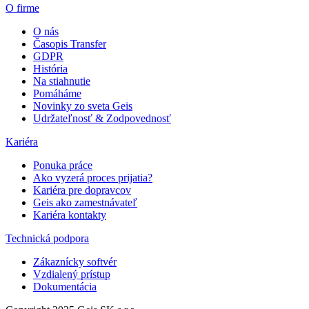
O firme
O nás
Časopis Transfer
GDPR
História
Na stiahnutie
Pomáháme
Novinky zo sveta Geis
Udržateľnosť & Zodpovednosť
Kariéra
Ponuka práce
Ako vyzerá proces prijatia?
Kariéra pre dopravcov
Geis ako zamestnávateľ
Kariéra kontakty
Technická podpora
Zákaznícky softvér
Vzdialený prístup
Dokumentácia