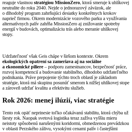
reaguje vlastnou
stratégiou MissionZero
, ktorá smeruje k uhlíkovej
neutralite do roku 2040. Nejde o jednorazový záväzok, ale
o dlhodobý program zahrňujúci desiatky konkrétnych krokov
naprieč firmou.​​​ Okrem modernizácie vozového parku a využívania
alternatívnych palív zahŕňa MissionZero aj znižovanie spotreby
energií v budovách, optimalizáciu trás alebo meranie uhlíkovej
stopy.
Udržateľnosť však Geis chápe v širšom kontexte. Okrem
ekologických opatrení sa zameriava aj na sociálne
a ekonomické piliere
– podporu zamestnancov, bezpečnosť práce,
rozvoj kompetencií a budovanie stabilného, dlhodobo udržateľného
podnikania.​ ​Práve prepojenie týchto troch oblastí je základom
stratégie, ktorá má skupinu posunúť smerom k nižšej uhlíkovej stope
a zároveň udržať kvalitu a efektivitu služieb.
Rok 2026: menej ilúzií, viac stratégie
Tento rok opäť neprinesie toľko očakávanú stabilitu, ktorá chýba už
šiesty rok. Naopak svetová logistika teraz zažíva vyššiu mieru
neistoty spôsobenú narušenými koridormi, obmedzenou prevádzkou
v oblasti Perzského zálivu, vysokými cenami palív i častejšími