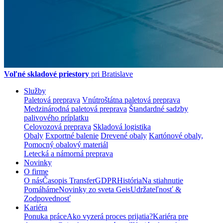
Voľné skladové priestory
pri Bratislave
Služby
Paletová preprava
Vnútroštátna paletová preprava
Medzinárodná paletová preprava
Štandardné sadzby
palivového príplatku
Celovozová preprava
Skladová logistika
Obaly
Exportné balenie
Drevené obaly
Kartónové obaly,
Pomocný obalový materiál
Letecká a námorná preprava
Novinky
O firme
O nás
Časopis Transfer
GDPR
História
Na stiahnutie
Pomáháme
Novinky zo sveta Geis
Udržateľnosť &
Zodpovednosť
Kariéra
Ponuka práce
Ako vyzerá proces prijatia?
Kariéra pre