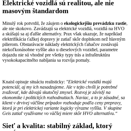
Elektrické vozidlá sú realitou, ale nie
masovým štandardom
Minulý rok potvrdil, že záujem o
ekologickejšiu prevádzku rastie
,
ale nie skokovo. Zavádzajú sa elektrické vozidlá, vozidlá na HVO
a skúšajú sa aj ďalšie alternatívy. Prax však ukazuje, že napríklad
elektrifikácia ťažkej dopravy je zatiaľ skôr doplnkom než hlavným
pilierom. Obstarávacie náklady elektrických ťahačov zostávajú
niekoľkonásobne vyššie ako u dieselových vozidiel, parametre
dojazdu nie sú vhodné pre všetky typy trás a infraštruktúra
vysokokapacitného nabíjania sa rozvíja pomaly.
Knaisl opisuje situáciu realisticky:
"Elektrické vozidlá majú
potenciál, aj my ich nasadzujeme. Ale v tejto chvíli je potrebné
zvažovať, kde dávajú skutočný zmysel. Rozvoj je závislý na
ekonomike i politických rozhodnutiach. Naviac, a to je zásadné, sa
klient v drvivej väčšine prípadov rozhoduje podľa ceny prepravy,
ktorá je pri elektrickej variante logicky výrazne vyššia. V skupine
Geis zatiaľ využívame vo väčšej miere skôr HVO alternatívu.“
Sieť a kvalita: stabilný základ, ktorý