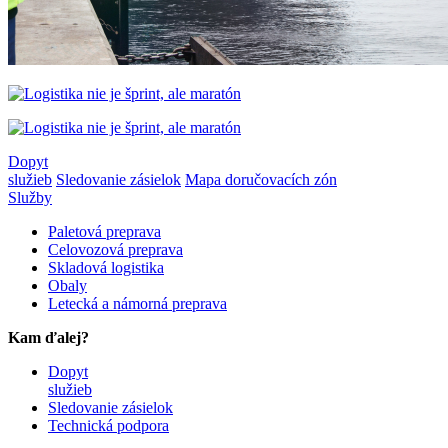
Dopyt
služieb
Sledovanie zásielok
Mapa doručovacích zón
Služby
Paletová preprava
Celovozová preprava
Skladová logistika
Obaly
Letecká a námorná preprava
Kam ďalej?
Dopyt
služieb
Sledovanie zásielok
Technická podpora