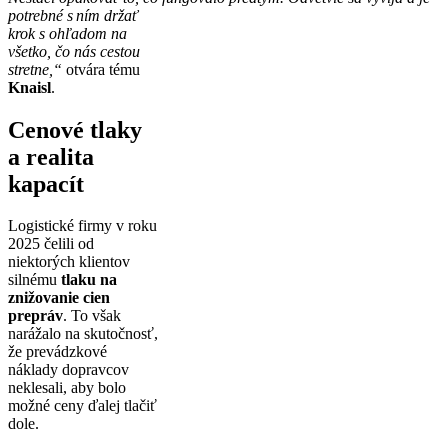
potrebné s ním dr
žať
krok s ohľadom na
všetko, čo nás cestou
stretne,“
otvára tému
Knaisl
.
Cenové tlaky
a realita
kapacít
Logistické firmy v roku
2025 čelili od
niektorých klientov
silnému
tlaku na
znižovanie cien
prepráv
. To však
narážalo na skutočnosť,
že prevádzkové
náklady dopravcov
neklesali, aby bolo
možné ceny ďalej tlačiť
dole.