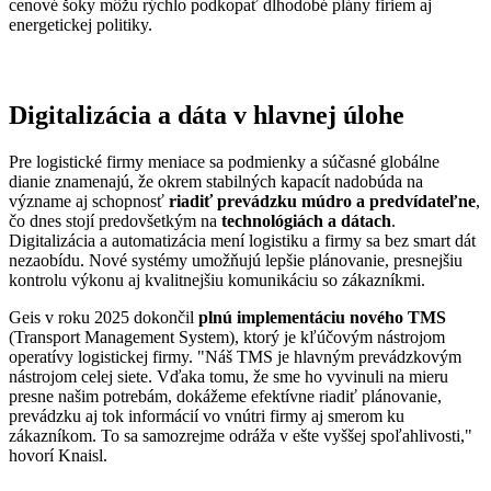
cenové šoky môžu rýchlo podkopať dlhodobé plány firiem aj
energetickej politiky.
Digitalizácia a dáta v hlavnej úlohe
Pre logistické firmy meniace sa podmienky a súčasné globálne
dianie znamenajú, že okrem stabilných kapacít nadobúda na
význame aj schopnosť
riadiť prevádzku múdro a predvídateľne
,
čo dnes stojí predovšetkým na
technológiách a dátach
.
Digitalizácia a automatizácia mení logistiku a firmy sa bez smart dát
nezaobídu. Nové systémy umožňujú lepšie plánovanie, presnejšiu
kontrolu výkonu aj kvalitnejšiu komunikáciu so zákazníkmi.
Geis v roku 2025 dokončil
plnú implementáciu nového TMS
(Transport Management System), ktorý je kľúčovým nástrojom
operatívy logistickej firmy. "Náš TMS je hlavným prevádzkovým
nástrojom celej siete. Vďaka tomu, že sme ho vyvinuli na mieru
presne našim potrebám, dokážeme efektívne riadiť plánovanie,
prevádzku aj tok informácií vo vnútri firmy aj smerom ku
zákazníkom. To sa samozrejme odráža v ešte vyššej spoľahlivosti,"
hovorí Knaisl.