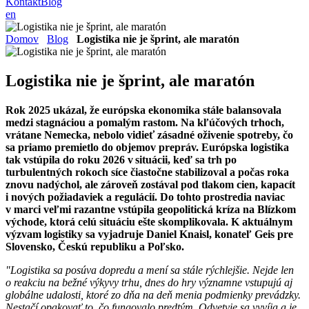
Kontakt
Blog
en
Domov
Blog
Logistika nie je šprint, ale maratón
Logistika nie je šprint, ale maratón
Rok 2025 ukázal, že európska ekonomika stále balansovala
medzi stagnáciou a pomalým rastom. Na kľúčových trhoch,
vrátane Nemecka, nebolo vidieť zásadné oživenie spotreby, čo
sa priamo premietlo do objemov prepráv. Európska logistika
tak vstúpila do roku 2026 v situácii, keď sa trh po
turbulentných rokoch síce čiastočne stabilizoval a počas roka
znovu nadýchol, ale zároveň zostával pod tlakom cien, kapacít
i nových požiadaviek a regulácií. Do tohto prostredia naviac
v marci veľmi razantne vstúpila geopolitická kríza na Blízkom
východe, ktorá celú situáciu ešte skomplikovala. K aktuálnym
výzvam logistiky sa vyjadruje Daniel Knaisl, konateľ Geis pre
Slovensko, Českú republiku a Poľsko.
"Logistika sa posúva dopredu a mení sa stále rýchlejšie. Nejde len
o reakciu na bežné výkyvy trhu, dnes do hry významne vstupujú aj
globálne udalosti, ktoré zo dňa na deň menia podmienky prevádzky.
Nestačí opakovať to, čo fungovalo predtým. Odvetvie sa vyvíja a je