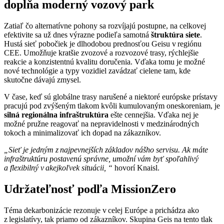
dopĺňa moderný vozový park
Zatiaľ čo alternatívne pohony sa rozvíjajú postupne, na celkovej
efektivite sa už dnes výrazne podieľa samotná
štruktúra siete
.
Hustá sieť pobočiek je dlhodobou prednosťou Geisu v regiónu
CEE. Umožňuje kratšie zvozové a rozvozové trasy, rýchlejšie
reakcie a konzistentnú kvalitu doručenia. Vďaka tomu je možné
nové technológie a typy vozidiel zavádzať cielene tam, kde
skutočne dávajú zmysel.​​​
V čase, keď sú globálne trasy narušené a niektoré európske prístavy
pracujú pod zvýšeným tlakom kvôli kumulovaným oneskoreniam, je
silná regionálna infraštruktúra
ešte cennejšia. Vďaka nej je
možné pružne reagovať na nepravidelnosti v medzinárodných
tokoch a minimalizovať ich dopad na zákazníkov.
„Sieť je jedným z najpevnejších základov nášho servisu.​ Ak máte
infraštruktúru postavenú správne, umožní vám byť spoľahlivý
a flexibilný v akejkoľvek situácii, “
hovorí Knaisl.
Udržateľnosť podľa MissionZero
Téma dekarbonizácie rezonuje v celej Európe a prichádza ako
z legislatívy, tak priamo od zákazníkov. Skupina Geis na tento tlak